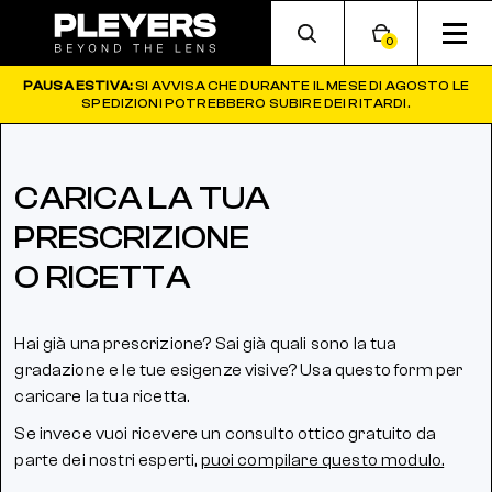
0
PAUSA ESTIVA:
SI AVVISA CHE DURANTE IL MESE DI AGOSTO LE
SPEDIZIONI POTREBBERO SUBIRE DEI RITARDI.
CARICA LA TUA
PRESCRIZIONE
O RICETTA
Hai già una prescrizione? Sai già quali sono la tua
gradazione e le tue esigenze visive? Usa questo form per
caricare la tua ricetta.
Se invece vuoi ricevere un consulto ottico gratuito da
parte dei nostri esperti,
puoi compilare questo modulo.