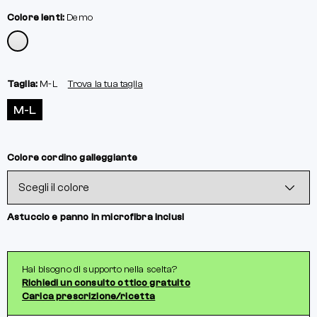
Colore lenti:
Demo
Taglia:
M-L
Trova la tua taglia
M-L
Colore cordino galleggiante
Astuccio e panno in microfibra inclusi
Hai bisogno di supporto nella scelta?
Richiedi un consulto ottico gratuito
Carica prescrizione/ricetta