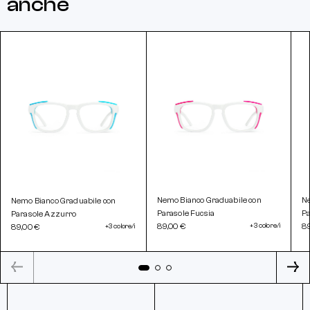
anche
Nemo Bianco Graduabile con
Ne
Nemo Bianco Graduabile con
Parasole Fucsia
Pa
Parasole Azzurro
89,00 €
+3 colore/i
89
89,00 €
+3 colore/i