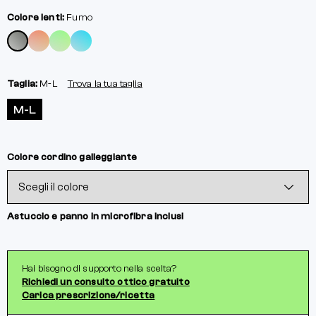
Colore lenti:
Fumo
Taglia:
M-L
Trova la tua taglia
M-L
Colore cordino galleggiante
Astuccio e panno in microfibra inclusi
Hai bisogno di supporto nella scelta?
Richiedi un consulto ottico gratuito
Carica prescrizione/ricetta