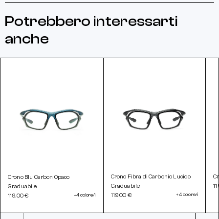
Potrebbero interessarti
anche
Crono Fibra di Carbonio Lucido
Cr
Crono Blu Carbon Opaco
Graduabile
11
Graduabile
119,00 €
+4 colore/i
119,00 €
+4 colore/i