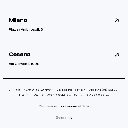
Milano
Piazza Ambrosoli, 3
Cesena
Via Cervese, 1099
© 2019 - 2026 AURIGANE Srl - Via Dell’Economia 32, Vicenza (VI) 36100 -
ITALY - P IVA IT 02266500244 - Cap. Sociale € 250.000,00 iv
Dichiarazione di accessibilità
Quamm.it