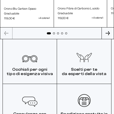
Crono Fibra di Carbonio Lucido
Cr
Crono Blu Carbon Opaco
Graduabile
11
Graduabile
119,00 €
+4 colore/i
119,00 €
+4 colore/i
Occhiali per ogni
Scelti per te
tipo di esigenza visiva
da esperti della vista