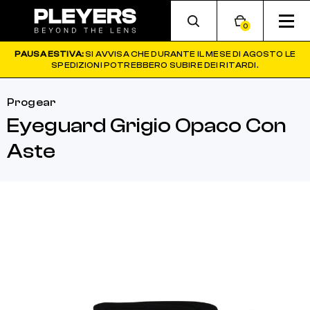
0
PAUSA ESTIVA:
SI AVVISA CHE DURANTE IL MESE DI AGOSTO LE
SPEDIZIONI POTREBBERO SUBIRE DEI RITARDI.
Progear
Eyeguard Grigio Opaco Con
Aste