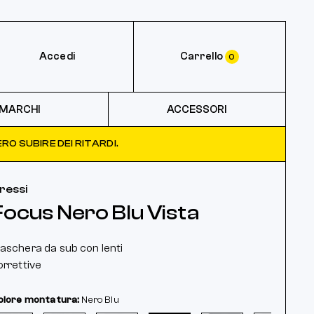
Accedi
Carrello
0
MARCHI
ACCESSORI
RO SUBIRE DEI RITARDI.
ressi
Focus Nero Blu Vista
aschera da sub con lenti
orrettive
olore montatura:
Nero
Blu