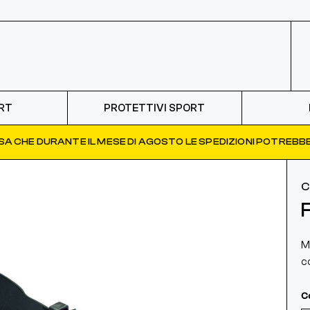
RT
PROTETTIVI SPORT
ISA CHE DURANTE IL MESE DI AGOSTO LE SPEDIZIONI POTREBBE
C
M
c
C