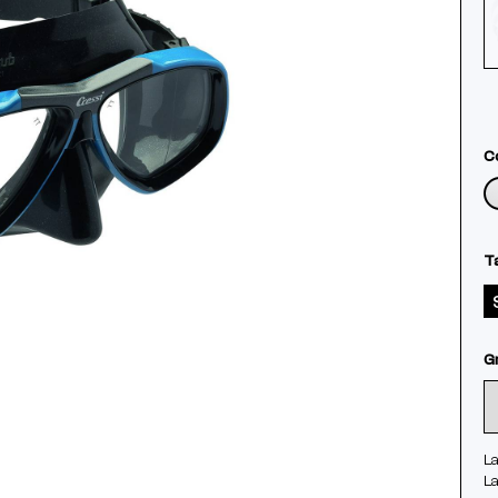
Co
Ta
G
La
La