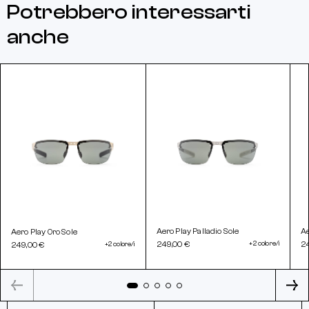
Potrebbero interessarti
anche
Aero Play Palladio Sole
Ae
Aero Play Oro Sole
249,00 €
+2 colore/i
2
249,00 €
+2 colore/i