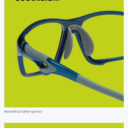
Naselli ipoallergenici