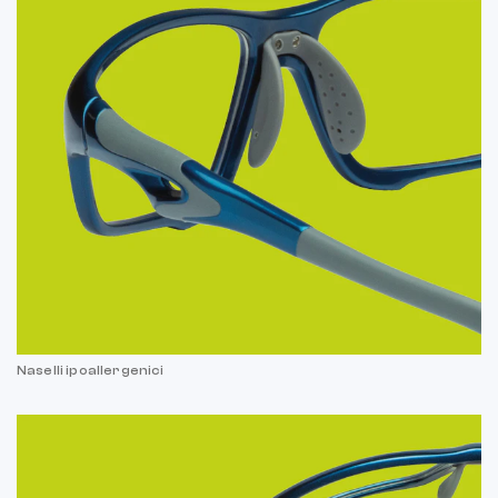
Naselli ipoallergenici