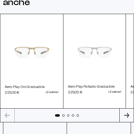
anche
Aero Play Palladio Graduabile
Ae
Aero Play Oro Graduabile
225,00 €
+2 colore/i
2
225,00 €
+2 colore/i