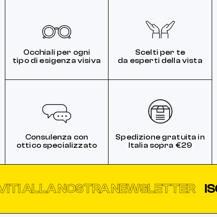
Occhiali per ogni
Scelti per te
tipo di esigenza visiva
da esperti della vista
Consulenza con
Spedizione gratuita in
ottico specializzato
Italia sopra €29
TI ALLA NOSTRA NEWSLETTER
ISCR