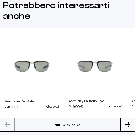
Potrebbero interessarti
anche
Aero Play Palladio Sole
Ae
Aero Play Oro Sole
249,00 €
+2 colore/i
2
249,00 €
+2 colore/i