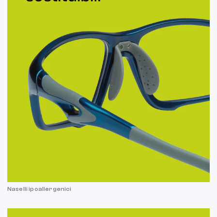
Naselli ipoallergenici