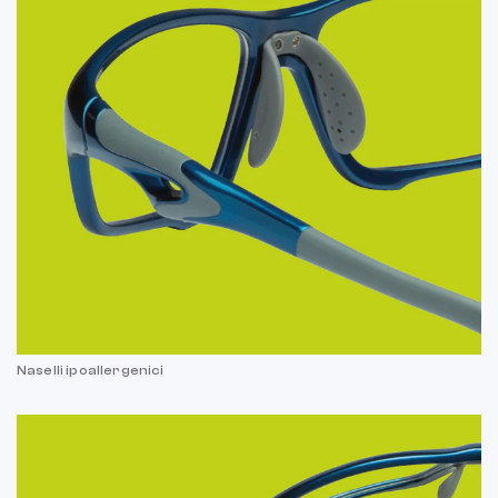
Naselli ipoallergenici