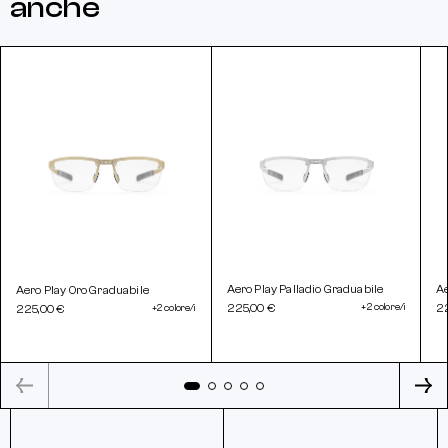
anche
Aero Play Palladio Graduabile
Ae
Aero Play Oro Graduabile
225,00 €
+2 colore/i
2
225,00 €
+2 colore/i