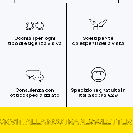
Occhiali per ogni
Scelti per te
tipo di esigenza visiva
da esperti della vista
Consulenza con
Spedizione gratuita in
ottico specializzato
Italia sopra €29
TI ALLA NOSTRA NEWSLETTER
ISCR