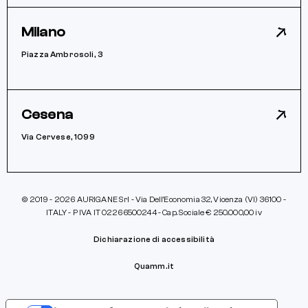
Milano
Piazza Ambrosoli, 3
Cesena
Via Cervese, 1099
© 2019 - 2026 AURIGANE Srl - Via Dell’Economia 32, Vicenza (VI) 36100 -
ITALY - P IVA IT 02266500244 - Cap. Sociale € 250.000,00 iv
Dichiarazione di accessibilità
Quamm.it