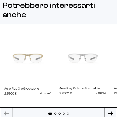
Potrebbero interessarti
anche
Aero Play Palladio Graduabile
Ae
Aero Play Oro Graduabile
225,00 €
+2 colore/i
2
225,00 €
+2 colore/i