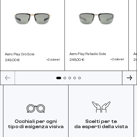
Aero Play Palladio Sole
Ae
Aero Play Oro Sole
249,00 €
+2 colore/i
2
249,00 €
+2 colore/i
Occhiali per ogni
Scelti per te
tipo di esigenza visiva
da esperti della vista