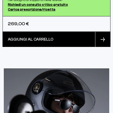
Hai bisogno di supporto nella scelta?
Richiedi un consulto ottico gratuito
Carica prescrizione/ricetta
269,00 €
AGGIUNGI AL CARRELLO