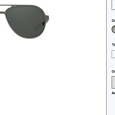
Co
Ta
Co
As