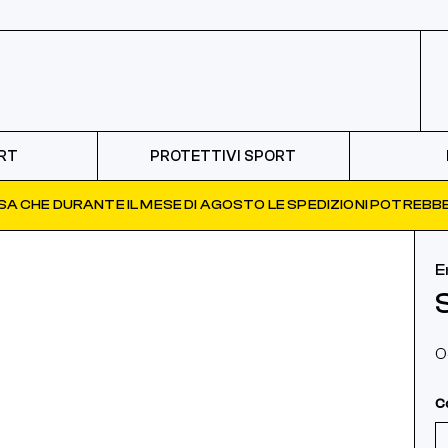
RT
PROTETTIVI SPORT
ISA CHE DURANTE IL MESE DI AGOSTO LE SPEDIZIONI POTREBBE
E
O
C