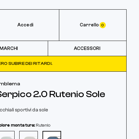
Accedi
Carrello
0
MARCHI
ACCESSORI
RO SUBIRE DEI RITARDI.
mblema
Serpico 2.0 Rutenio Sole
cchiali sportivi da sole
olore montatura:
Rutenio