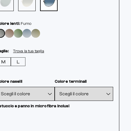
lore lenti:
Fumo
glia:
Trova la tua taglia
M
L
lore naselli
Colore terminali
tuccio e panno in microfibra inclusi