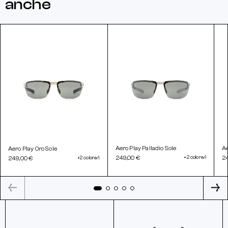
anche
Aero Play Palladio Sole
Ae
Aero Play Oro Sole
249,00 €
+2 colore/i
2
249,00 €
+2 colore/i