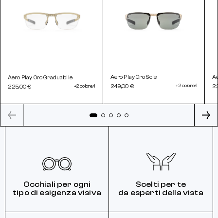
Aero Play Oro Sole
Ae
Aero Play Oro Graduabile
249,00 €
+2 colore/i
2
225,00 €
+2 colore/i
Occhiali per ogni
Scelti per te
tipo di esigenza visiva
da esperti della vista