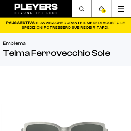
0
PAUSA ESTIVA:
SI AVVISA CHE DURANTE IL MESE DI AGOSTO LE
SPEDIZIONI POTREBBERO SUBIRE DEI RITARDI.
Emblema
Telma Ferrovecchio Sole