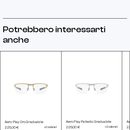
Potrebbero interessarti
anche
Aero Play Palladio Graduabile
Ae
Aero Play Oro Graduabile
225,00 €
+2 colore/i
2
225,00 €
+2 colore/i