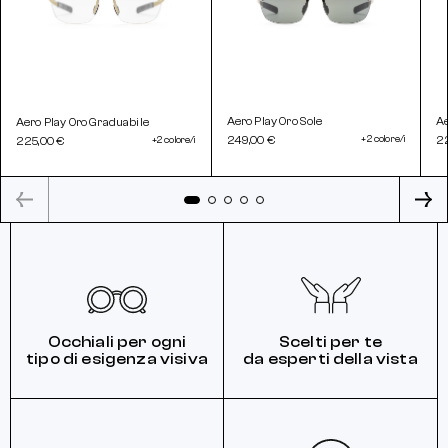
Aero Play Oro Sole
Ae
Aero Play Oro Graduabile
249,00 €
+2 colore/i
2
225,00 €
+2 colore/i
Occhiali per ogni
Scelti per te
tipo di esigenza visiva
da esperti della vista