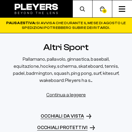
0
PAUSA ESTIVA:
SI AVVISA CHE DURANTE IL MESE DI AGOSTO LE
SPEDIZIONI POTREBBERO SUBIRE DEI RITARDI.
Altri Sport
Pallamano, pallavolo, ginnastica, baseball,
equitazione, hockey, scherma, skateboard, tennis,
padel, badmington, squash, ping pong, surf, kitesurf,
wakeboard: Pleyers ha s...
Continua a leggere
OCCHIALI DA VISTA
OCCHIALI PROTETTIVI