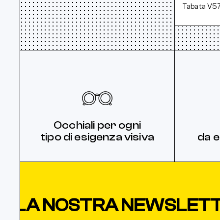
Tabata V5
Gomma
View
Bronzo
Raleri
Oro
Argento
Arancione
Alluminio
Occhiali per ogni
Champagne
tipo di esigenza visiva
da e
Multicolor
Viola
Marrone
LA NOSTRA NEWSLETTER
Azzurro