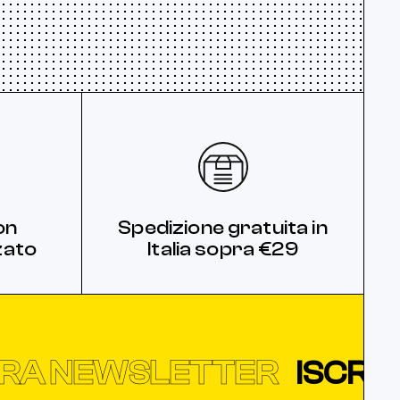
on
Spedizione gratuita in
zato
Italia sopra €29
A NEWSLETTER
ISCRIVIT