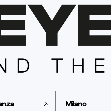
enza
Milano