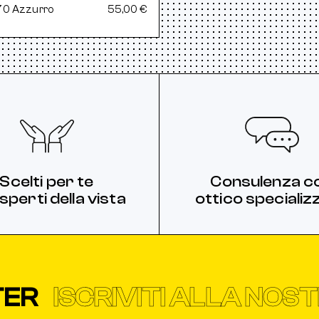
70 Azzurro
55,00 €
Scelti per te
Consulenza c
sperti della vista
ottico specializ
ISCRIVITI ALLA NOSTR