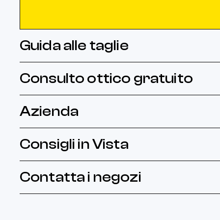
Tartarugato
Caramello
Guida alle taglie
Glitter
Beige
Consulto ottico gratuito
Fantasia
Azienda
Bordeaux
Verde ottanio
Consigli in Vista
Miele
Contatta i negozi
Cioccolato