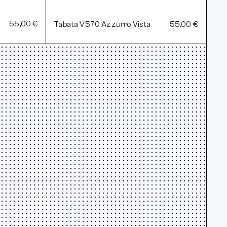
55,00 €
Tabata V570 Azzurro Vista
55,00 €