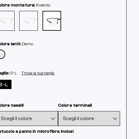
olore montatura:
Rutenio
lore lenti:
Demo
glia:
S-L
Trova la tua taglia
S-L
lore naselli
Colore terminali
tuccio e panno in microfibra inclusi