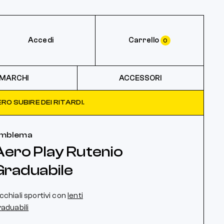
Accedi
Carrello
0
MARCHI
ACCESSORI
RO SUBIRE DEI RITARDI.
mblema
Aero Play Rutenio
Graduabile
cchiali sportivi con
lenti
raduabili