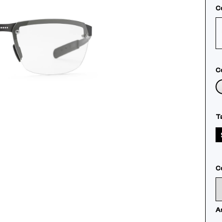
C
Co
Ta
Co
As