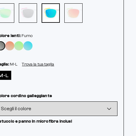
lore lenti:
Fumo
glia:
M-L
Trova la tua taglia
M-L
olore cordino galleggiante
tuccio e panno in microfibra inclusi