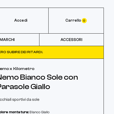
Accedi
Carrello
0
MARCHI
ACCESSORI
RO SUBIRE DEI RITARDI.
emo x Kilometro
Nemo Bianco Sole con
Parasole Giallo
cchiali sportivi da sole
olore montatura:
Bianco
Giallo