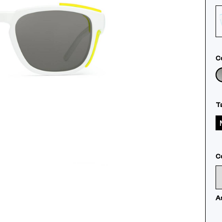
Co
Ta
C
As