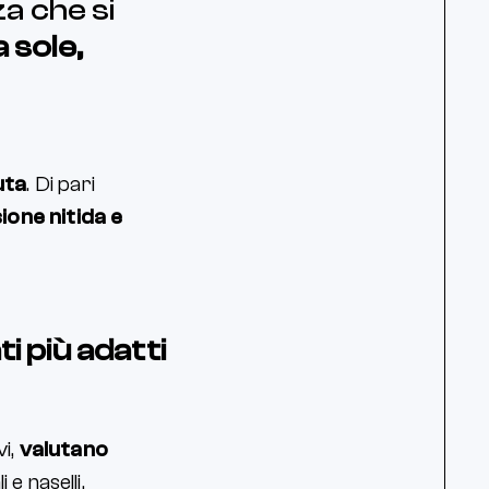
za che si
 sole,
uta
. Di pari
sione nitida e
i più adatti
vi,
valutano
 e naselli,