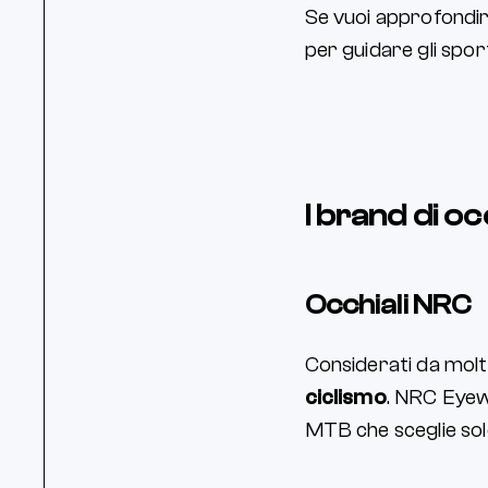
Se vuoi approfondi
per guidare gli sport
I brand di oc
Occhiali NRC
Considerati da molti
ciclismo
. NRC Eyewe
MTB che sceglie solo