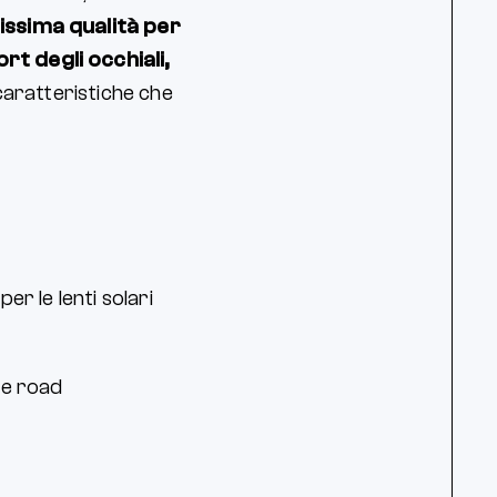
issima qualità per
t degli occhiali,
 caratteristiche che
er le lenti solari
 e road