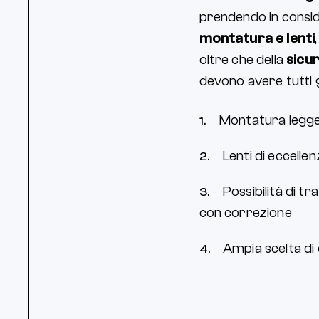
prendendo in consid
montatura e lenti
oltre che della
sicu
devono avere tutti gl
Montatura legger
Lenti di eccellen
Possibilità di tr
con correzione
Ampia scelta di 