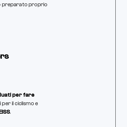
no preparato proprio
ers
duati per fare
per il ciclismo e
ZEISS
.