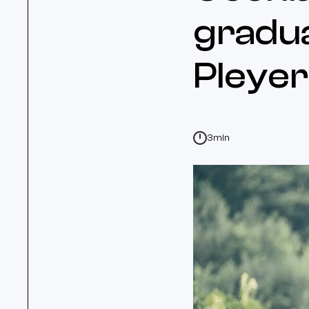
graduat
Pleye
3min