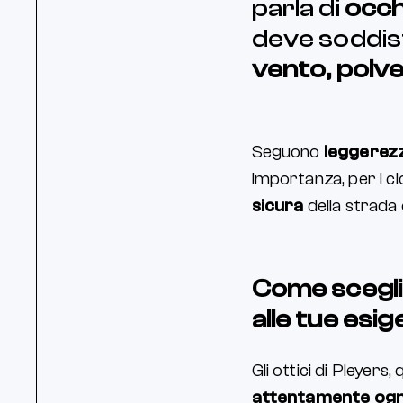
parla di
occhi
deve soddisf
vento, polver
Seguono
leggerezz
importanza, per i cic
sicura
della strada 
Come sceglie
alle tue esi
Gli ottici di Pleyers
attentamente ogn