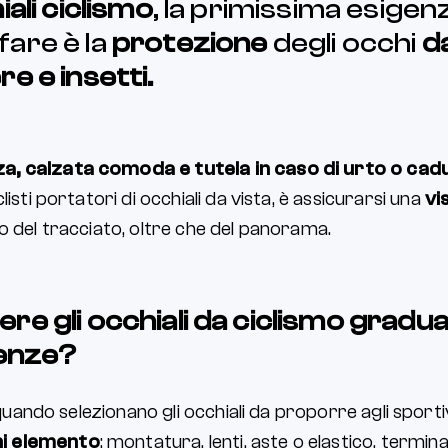
ali ciclismo
, la primissima esigen
are è la
protezione
degli occhi
da
e e insetti.
a, calzata comoda e tutela in caso di urto o cad
listi portatori di occhiali da vista, è assicurarsi una
vi
o del tracciato, oltre che del panorama.
re gli occhiali da ciclismo graduat
genze?
, quando selezionano gli occhiali da proporre agli sporti
i elemento
: montatura, lenti, aste o elastico, terminali